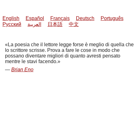
English
Español
Français
Deutsch
Português
Русский
العربية
日本語
中文
La poesia che il lettore legge forse è meglio di quella che
lo scrittore scrisse. Prova a fare le cose in modo che
possano diventare migliori di quanto avresti pensato
mentre le stavi facendo.
Brian Eno