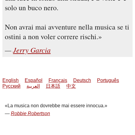
solo un buco nero.
Non avrai mai avventure nella musica se ti
ostini a non voler correre rischi.
Jerry Garcia
English
Español
Français
Deutsch
Português
Русский
العربية
日本語
中文
La musica non dovrebbe mai essere innocua.
Robbie Robertson