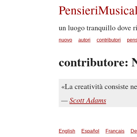
PensieriMusical
un luogo tranquillo dove ri
nuovo
autori
contributori
pens
contributore: 
La creatività consiste ne
Scott Adams
English
Español
Français
De