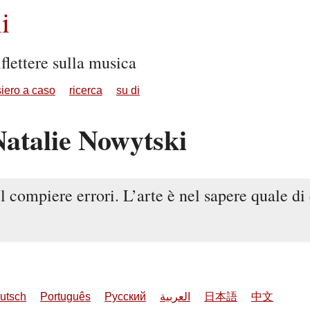
i
flettere sulla musica
iero a caso
ricerca
su di
Natalie Nowytski
l compiere errori. L’arte è nel sapere quale di 
utsch
Português
Русский
العربية
日本語
中文