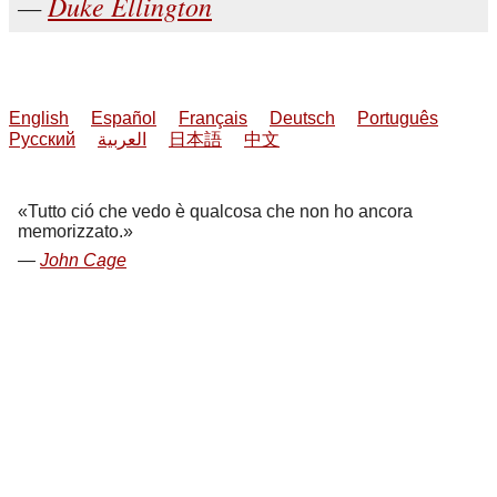
Duke Ellington
English
Español
Français
Deutsch
Português
Русский
العربية
日本語
中文
Tutto ció che vedo è qualcosa che non ho ancora
memorizzato.
John Cage