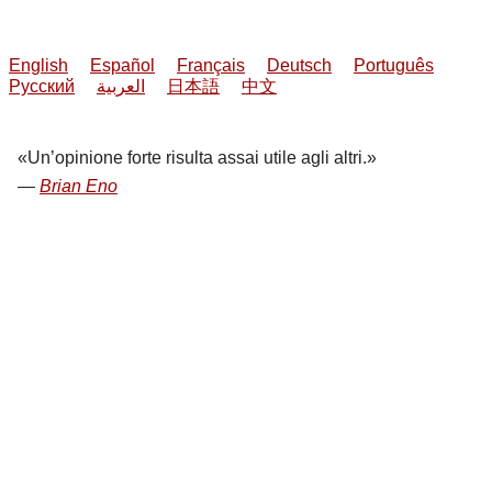
English
Español
Français
Deutsch
Português
Русский
العربية
日本語
中文
Un’opinione forte risulta assai utile agli altri.
Brian Eno