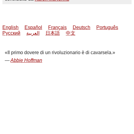
English
Español
Français
Deutsch
Português
Русский
العربية
日本語
中文
Il primo dovere di un rivoluzionario è di cavarsela.
Abbie Hoffman