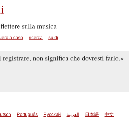
i
flettere sulla musica
iero a caso
ricerca
su di
i registrare, non significa che dovresti farlo.
utsch
Português
Русский
العربية
日本語
中文