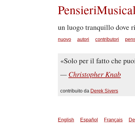
PensieriMusical
un luogo tranquillo dove ri
nuovo
autori
contributori
pens
Solo per il fatto che puo
Christopher Knab
contribuito da
Derek Sivers
English
Español
Français
De