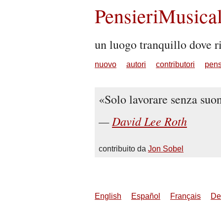
PensieriMusical
un luogo tranquillo dove ri
nuovo
autori
contributori
pens
Solo lavorare senza suon
David Lee Roth
contribuito da
Jon Sobel
English
Español
Français
De