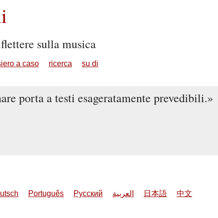
i
flettere sulla musica
iero a caso
ricerca
su di
are porta a testi esageratamente prevedibili.
utsch
Português
Русский
العربية
日本語
中文