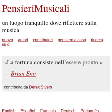
PensieriMusicali
un luogo tranquillo dove riflettere sulla
musica
nuovo
autori
contributori
pensiero a caso
ricerca
su di
La fortuna consiste nell’essere pronto.
Brian Eno
contribuito da
Derek Sivers
English
Español
Français
Deutsch
Português